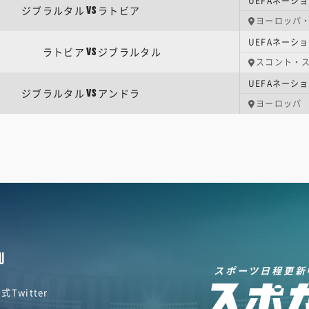
UEFAネーショ
ジブラルタル
ラトビア
VS
ヨーロッパ
UEFAネーショ
ラトビア
ジブラルタル
VS
スコント・
ジブラルタル
アンドラ
VS
ヨーロッパ
U
スポーツ日程更新
式Twitter