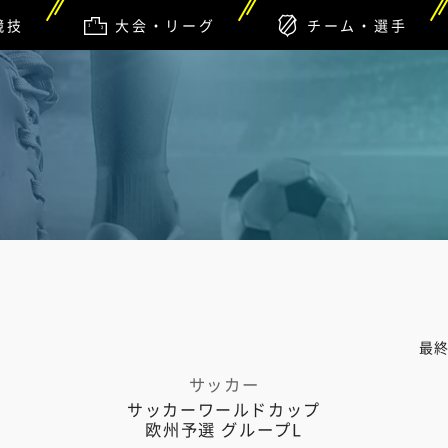
競技
大会・リーグ
チーム・選手
最
サッカー
サッカーワールドカップ
欧州予選 グループL