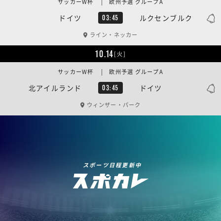
サッカーW杯 | 欧州予選 グループA
ドイツ
ルクセンブルク
03:45
ライン・ネッカー
10.14
[火]
サッカーW杯 | 欧州予選 グループA
北アイルランド
ドイツ
03:45
ウィンザー・パーク
スポーツ日程更新中