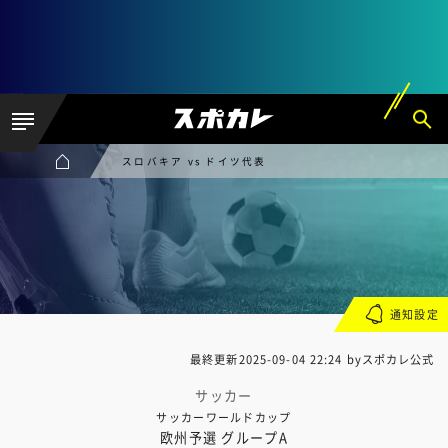
スロバキア vs ドイツ代表
通知設定
最終更新
2025-09-04 22:24
byスポカレ公式
サッカー
サッカーワールドカップ
欧州予選 グループA