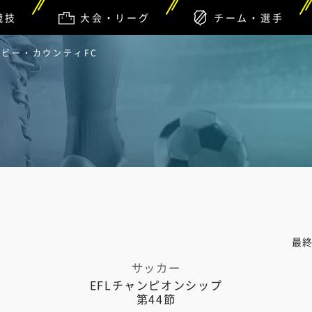
競技
大会・リーグ
チーム・選手
ービー・カウンティFC
最
サッカー
EFLチャンピオンシップ
第44節