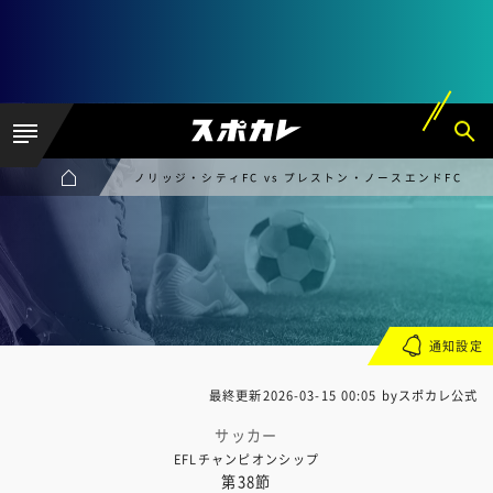
ノリッジ・シティFC vs プレストン・ノースエンドFC
通知設定
最終更新
2026-03-15 00:05
byスポカレ公式
サッカー
EFLチャンピオンシップ
第38節