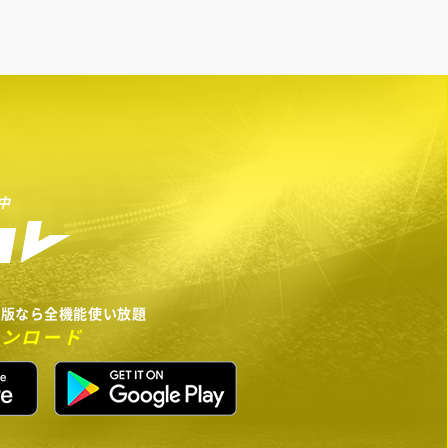
中
リ版なら全機能使い放題
ウンロード