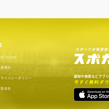
U
スポーツ日程更新
式Twitter
利用規約
通知や検索などアプ
プライバシーポリシー
今すぐ無料ダ
運営会社