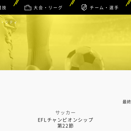
競技
大会・リーグ
チーム・選手
ク・シティ
最
サッカー
EFLチャンピオンシップ
第22節