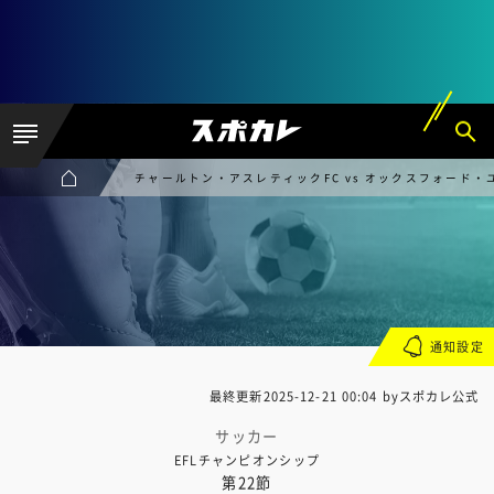
チャールトン・アスレティックFC vs オックスフォード・
通知設定
最終更新
2025-12-21 00:04
byスポカレ公式
サッカー
EFLチャンピオンシップ
第22節