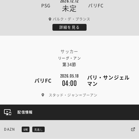
2026.12.12
PSG
パリFC
未定
パルク・デ・プランス
詳細を見る
サッカー
リーグ・アン
第34節
2026.05.18
パリ・サンジェル
パリFC
04:00
マン
スタッド・ジャン＝ブーアン
配信情報
DAZN
LIVE
見逃し