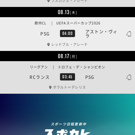
プスカシュ・アレーナ
08.13
[木]
欧州CL | UEFAスーパーカップ2026
アストン・ヴィ
PSG
04:00
ラ
レッドブル・アレーナ
08.17
[月]
リーグアン | トロフェ・デ・シャンピオン
RCランス
PSG
03:45
ボラルト＝デレリス
スポーツ日程更新中