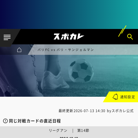
パリFC vs パリ・サンジェルマン
通知設定
最終更新
2026-07-13 14:30
byスポカレ公式
同じ対戦カードの直近日程
リーグアン | 第14節