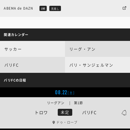
ABEMA de DAZN
LIVE
見逃し
関連カレンダー
サッカー
リーグ・アン
パリFC
パリ・サンジェルマン
パリFCの日程
08.22
[土]
リーグアン | 第1節
トロワ
パリFC
未定
ドゥ・ローブ