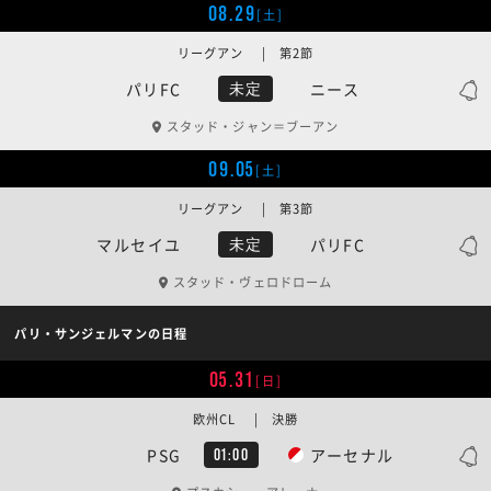
08.29
[土]
リーグアン | 第2節
パリFC
ニース
未定
スタッド・ジャン＝ブーアン
09.05
[土]
リーグアン | 第3節
マルセイユ
パリFC
未定
スタッド・ヴェロドローム
パリ・サンジェルマンの日程
05.31
[日]
欧州CL | 決勝
PSG
アーセナル
01:00