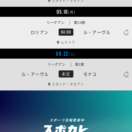
スタッド・オセアン
05.18
[月]
リーグアン | 第34節
ロリアン
ル・アーヴル
04:00
ムストワ
08.22
[土]
リーグアン | 第1節
ル・アーヴル
モナコ
未定
スタッド・オセアン
スポーツ日程更新中