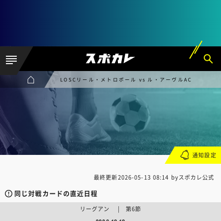
LOSCリール・メトロポール vs ル・アーヴルAC
通知設定
最終更新
2026-05-13 08:14
byスポカレ公式
同じ対戦カードの直近日程
リーグアン | 第6節