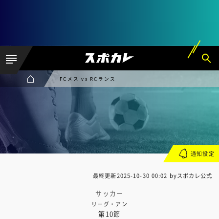
FCメス vs RCランス
通知設定
最終更新
2025-10-30 00:02
byスポカレ公式
サッカー
リーグ・アン
第10節