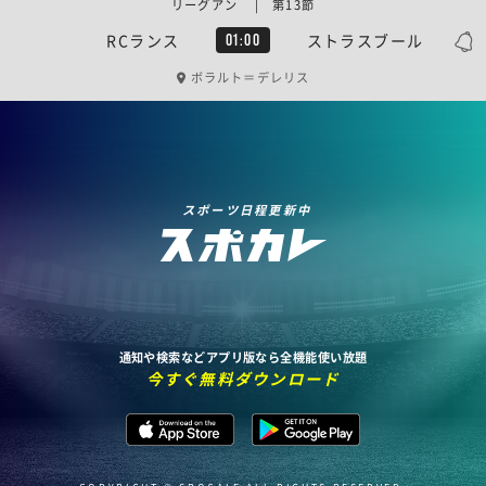
リーグアン | 第13節
RCランス
ストラスブール
01:00
ボラルト＝デレリス
スポーツ日程更新中
通知や検索などアプリ版なら全機能使い放題
今すぐ無料ダウンロード