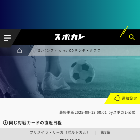
SLベンフィカ vs CDサンタ・クララ
通知設定
最終更新
2025-09-13 00:01
byスポカレ公式
同じ対戦カードの直近日程
プリメイラ・リーガ（ポルトガル） | 第9節