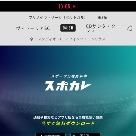
10.05
[日]
プリメイラ・リーガ（ポルトガル） | 第8節
CDサンタ・ク
ヴィトーリアSC
04:30
ララ
エスタディオ・D. アフォンソ・エンリケス
スポーツ日程更新中
通知や検索などアプリ版なら全機能使い放題
今すぐ無料ダウンロード