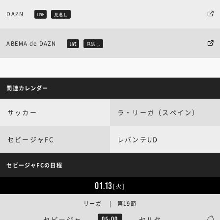
DAZN
LIVE
見逃し
ABEMA de DAZN
LIVE
見逃し
関連カレンダー
サッカー
ラ・リーガ（スペイン）
セビージャFC
レバンテUD
セビージャFCの日程
01.13
[火]
リーガ | 第19節
セビージャ
セルタ
05:00