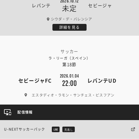
2026.10.12
レバンテ
セビージャ
未定
シウダ・デ・バレンシア
詳細を見る
サッカー
ラ・リーガ（スペイン）
第18節
2026.01.04
セビージャFC
レバンテUD
22:00
エスタディオ・ラモン・サンチェス・ピスフアン
配信情報
U-NEXTサッカーパック
LIVE
見逃し