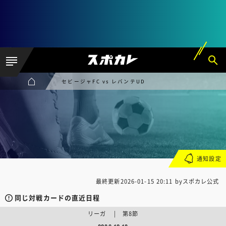
セビージャFC vs レバンテUD
通知設定
最終更新
2026-01-15 20:11
byスポカレ公式
同じ対戦カードの直近日程
リーガ | 第8節