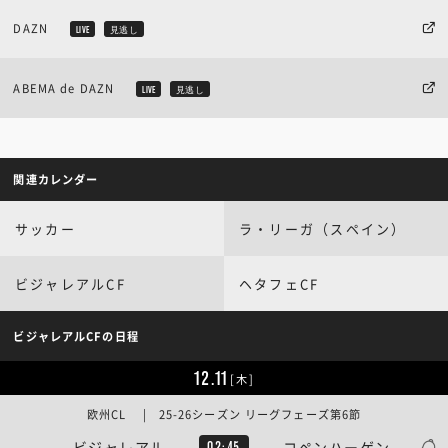
DAZN
LIVE
見逃し
ABEMA de DAZN
LIVE
見逃し
関連カレンダー
サッカー
ラ・リーガ（スペイン）
ビジャレアルCF
ヘタフェCF
ビジャレアルCFの日程
12.11
[木]
欧州CL | 25-26シーズン リーグフェーズ第6節
ビジャレアル
コペンハーゲン
02:45