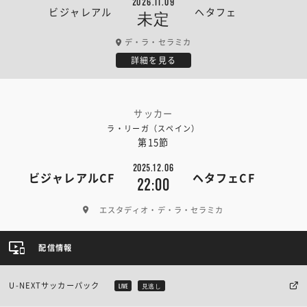
2026.11.09
ビジャレアル
ヘタフェ
未定
デ・ラ・セラミカ
詳細を見る
サッカー
ラ・リーガ（スペイン）
第15節
2025.12.06
ビジャレアルCF
ヘタフェCF
22:00
エスタディオ・デ・ラ・セラミカ
配信情報
U-NEXTサッカーパック
LIVE
見逃し