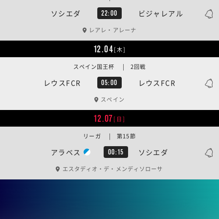
ソシエダ
ビジャレアル
22:00
レアレ・アレーナ
12.04
[木]
スペイン国王杯 | 2回戦
レウスFCR
レウスFCR
05:00
スペイン
12.07
[日]
リーガ | 第15節
アラベス
ソシエダ
00:15
エスタディオ・デ・メンディソローサ