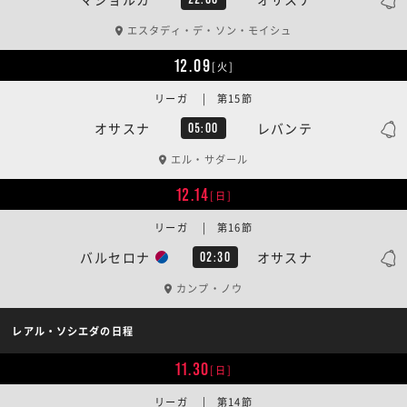
エスタディ・デ・ソン・モイシュ
12.09
[火]
リーガ | 第15節
オサスナ
レバンテ
05:00
エル・サダール
12.14
[日]
リーガ | 第16節
バルセロナ
オサスナ
02:30
カンプ・ノウ
レアル・ソシエダの日程
11.30
[日]
リーガ | 第14節