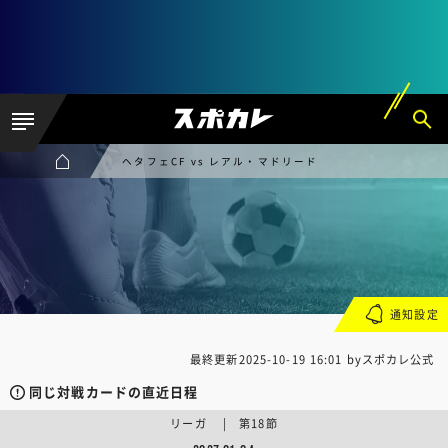
ヘタフェCF vs レアル・マドリード
通知設定
最終更新
2025-10-19 16:01
byスポカレ公式
同じ対戦カードの直近日程
リーガ | 第18節