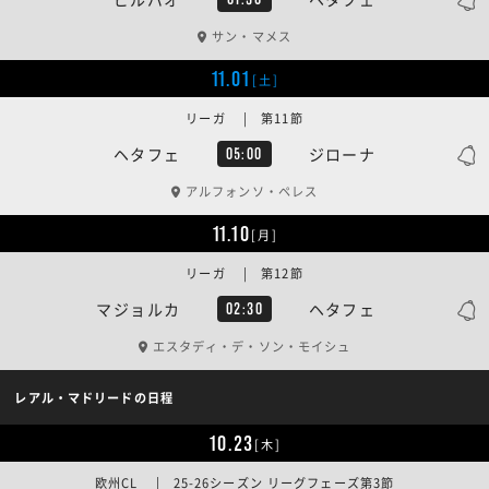
サン・マメス
11.01
[土]
リーガ | 第11節
ヘタフェ
ジローナ
05:00
アルフォンソ・ペレス
11.10
[月]
リーガ | 第12節
マジョルカ
ヘタフェ
02:30
エスタディ・デ・ソン・モイシュ
レアル・マドリードの日程
10.23
[木]
欧州CL | 25-26シーズン リーグフェーズ第3節