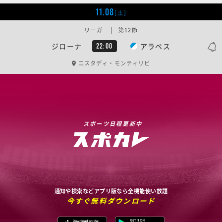
11.08
[土]
リーガ | 第12節
ジローナ
アラベス
22:00
エスタディ・モンティリビ
スポーツ日程更新中
通知や検索などアプリ版なら全機能使い放題
今すぐ無料ダウンロード