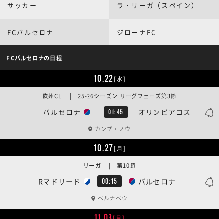
サッカー
ラ・リーガ（スペイン）
FCバルセロナ
ジローナFC
FCバルセロナの日程
10.22
[水]
欧州CL | 25-26シーズン リーグフェーズ第3節
バルセロナ
オリンピアコス
01:45
カンプ・ノウ
10.27
[月]
リーガ | 第10節
Rマドリード
バルセロナ
00:15
ベルナベウ
11.03
[月]