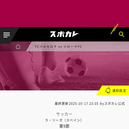
FCバルセロナ vs ジローナFC
通知設定
最終更新
2025-10-17 23:35
byスポカレ公式
サッカー
ラ・リーガ（スペイン）
第9節