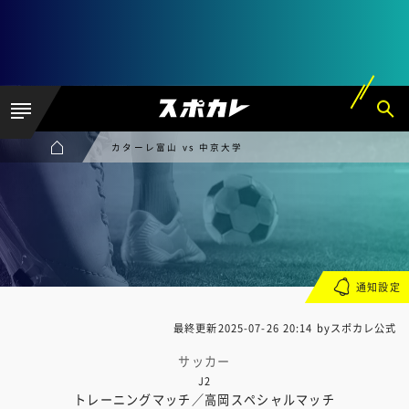
カターレ富山 vs 中京大学
通知設定
最終更新
2025-07-26 20:14
byスポカレ公式
サッカー
J2
トレーニングマッチ／高岡スペシャルマッチ