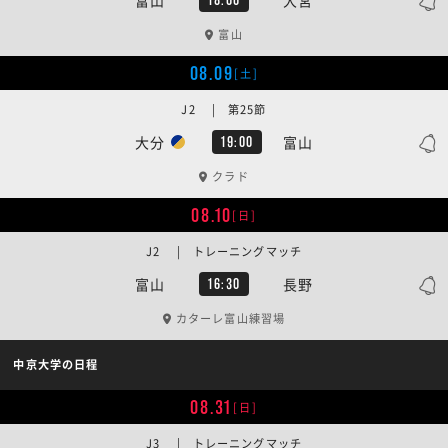
富山
08.09
[土]
J2 | 第25節
大分
富山
19:00
クラド
08.10
[日]
J2 | トレーニングマッチ
富山
長野
16:30
カターレ富山練習場
中京大学の日程
08.31
[日]
J3 | トレーニングマッチ