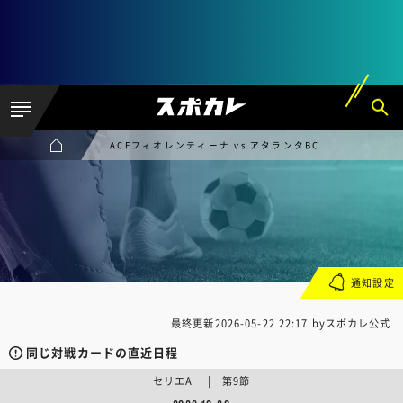
ACFフィオレンティーナ vs アタランタBC
通知設定
最終更新
2026-05-22 22:17
byスポカレ公式
同じ対戦カードの直近日程
セリエA | 第9節