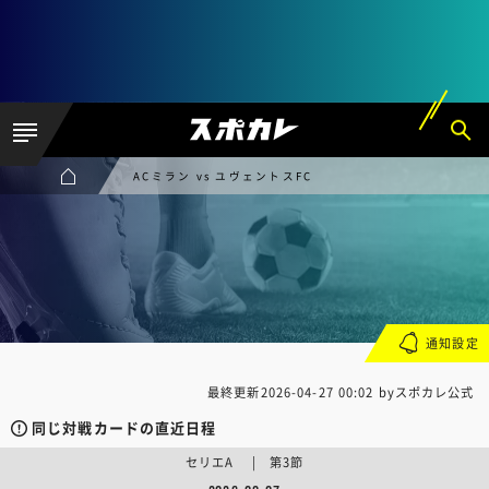
ACミラン vs ユヴェントスFC
通知設定
最終更新
2026-04-27 00:02
byスポカレ公式
同じ対戦カードの直近日程
セリエA | 第3節