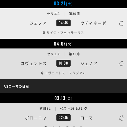
03.21
[土]
セリエA | 第30節
ジェノア
ウディネーゼ
04:45
ルイジ・フェッラーリス
04.07
[火]
セリエA | 第31節
ユヴェントス
ジェノア
01:00
ユヴェントス・スタジアム
ASローマの日程
03.13
[金]
欧州EL | ベスト16 1stレグ
ボローニャ
ローマ
02:45