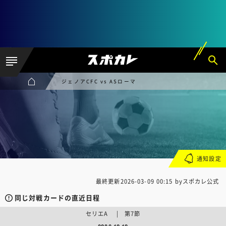
ジェノアCFC vs ASローマ
通知設定
最終更新
2026-03-09 00:15
byスポカレ公式
同じ対戦カードの直近日程
セリエA | 第7節