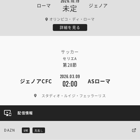
2026.10.19
ローマ
ジェノア
未定
オリンピコ・ディ・ローマ
詳細を見る
サッカー
セリエA
第28節
2026.03.09
ジェノアCFC
ASローマ
02:00
スタディオ・ルイジ・フェッラーリス
配信情報
DAZN
LIVE
見逃し