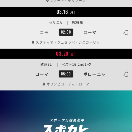
レナート・ダッラーラ
03.16
[月]
セリエA | 第29節
コモ
ローマ
02:00
スタディオ・ジュゼッペ・シニガーリャ
03.20
[金]
欧州EL | ベスト16 2ndレグ
ローマ
ボローニャ
05:00
オリンピコ・ディ・ローマ
スポーツ日程更新中