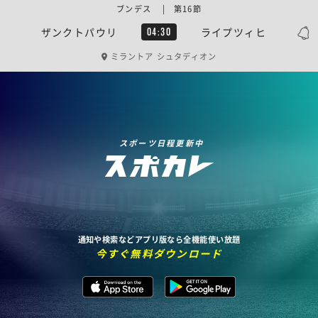
ブンデス | 第16節
ザンクトパウリ
ライプツィヒ
04:30
ミラントア シュタディオン
スポーツ日程更新中
通知や検索などアプリ版なら全機能使い放題
今すぐ無料ダウンロード