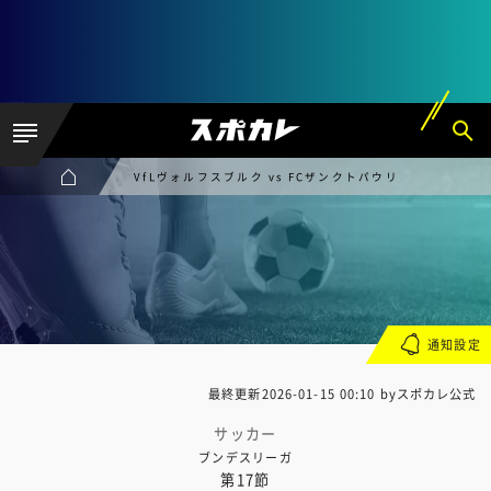
VfLヴォルフスブルク vs FCザンクトパウリ
通知設定
最終更新
2026-01-15 00:10
byスポカレ公式
サッカー
ブンデスリーガ
第17節