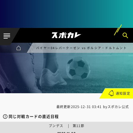
バイヤー04レバークーゼン vs ボルシア・ドルトムント
通知設定
最終更新
2025-12-31 03:41
byスポカレ公式
同じ対戦カードの直近日程
ブンデス | 第11節