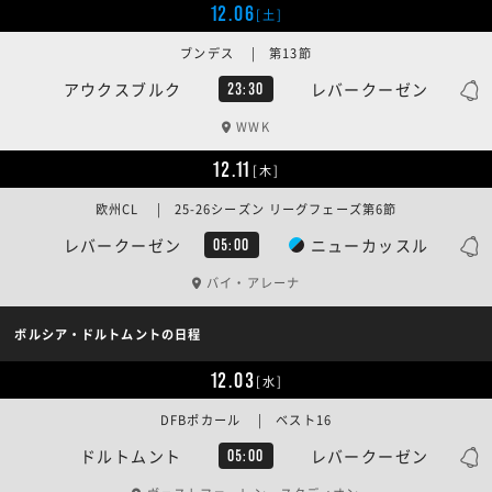
12.06
[土]
ブンデス | 第13節
アウクスブルク
レバークーゼン
23:30
WWK
12.11
[木]
欧州CL | 25-26シーズン リーグフェーズ第6節
レバークーゼン
ニューカッスル
05:00
バイ・アレーナ
ボルシア・ドルトムントの日程
12.03
[水]
DFBポカール | ベスト16
ドルトムント
レバークーゼン
05:00