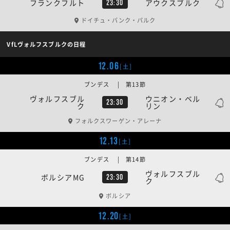
フランクフルト
アウクスブルク
23:30
ドイチュ・バンク・パルク
VfLヴォルフスブルクの日程
12.06
[土]
ブンデス | 第13節
ヴォルフスブル
ウニオン・ベル
23:30
ク
リン
フォルクスワーゲン・アレーナ
12.13
[土]
ブンデス | 第14節
ヴォルフスブル
ボルシアMG
23:30
ク
ボルシア
12.20
[土]