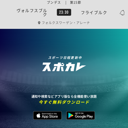
ブンデス | 第15節
ヴォルフスブル
フライブルク
23:30
ク
フォルクスワーゲン・アレーナ
スポーツ日程更新中
通知や検索などアプリ版なら全機能使い放題
今すぐ無料ダウンロード