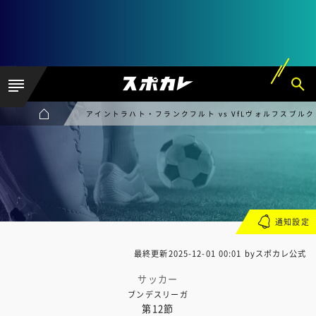
アイントラハト・フランクフルト vs VfLヴォルフスブルク
通知設定
最終更新
2025-12-01 00:01
byスポカレ公式
サッカー
ブンデスリーガ
第12節