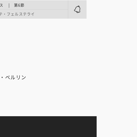
ス | 第6節
テ・フェルステライ
ン・ベルリン