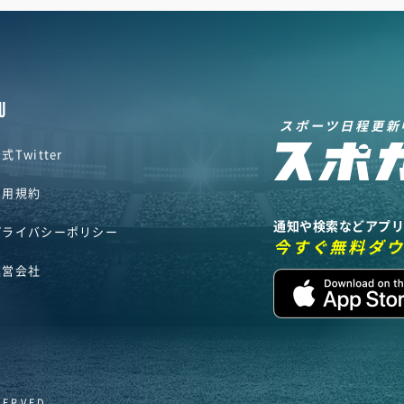
U
スポーツ日程更新
式Twitter
利用規約
通知や検索などアプ
プライバシーポリシー
今すぐ無料ダ
運営会社
SERVED.