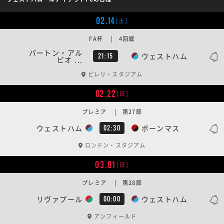
02.14
[土]
FA杯 | 4回戦
バートン・アル
ウェストハム
21:15
ビオ ...
ピレリ・スタジアム
02.22
[日]
プレミア | 第27節
ウェストハム
ボーンマス
02:30
ロンドン・スタジアム
03.01
[日]
プレミア | 第28節
リヴァプール
ウェストハム
00:00
アンフィールド