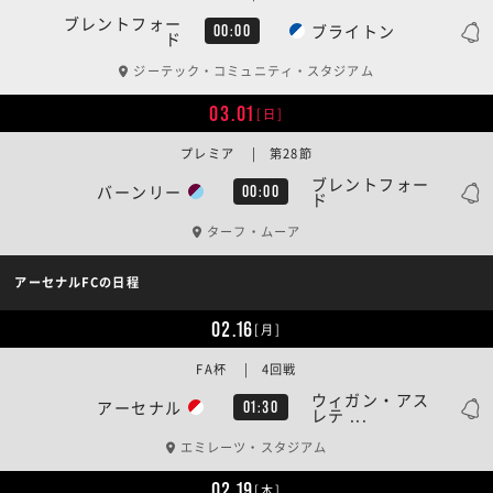
ブレントフォー
ブライトン
00:00
ド
ジーテック・コミュニティ・スタジアム
03.01
[日]
プレミア | 第28節
ブレントフォー
バーンリー
00:00
ド
ターフ・ムーア
アーセナルFCの日程
02.16
[月]
FA杯 | 4回戦
ウィガン・アス
アーセナル
01:30
レテ ...
エミレーツ・スタジアム
02.19
[木]