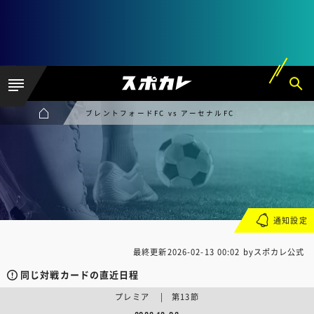
ブレントフォードFC vs アーセナルFC
通知設定
最終更新
2026-02-13 00:02
byスポカレ公式
同じ対戦カードの直近日程
プレミア | 第13節