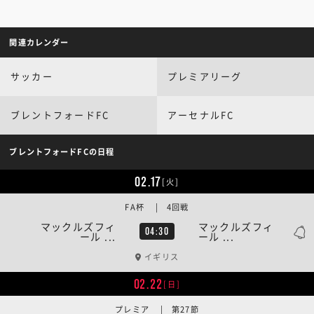
関連カレンダー
サッカー
プレミアリーグ
ブレントフォードFC
アーセナルFC
ブレントフォードFCの日程
02.17
[火]
FA杯 | 4回戦
マックルズフィ
マックルズフィ
04:30
ール ...
ール ...
イギリス
02.22
[日]
プレミア | 第27節