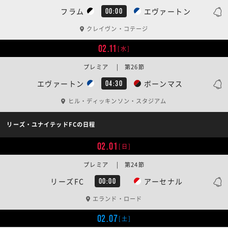
フラム
エヴァートン
00:00
クレイヴン・コテージ
02.11
[水]
プレミア | 第26節
エヴァートン
ボーンマス
04:30
ヒル・ディッキンソン・スタジアム
リーズ・ユナイテッドFCの日程
02.01
[日]
プレミア | 第24節
リーズFC
アーセナル
00:00
エランド・ロード
02.07
[土]