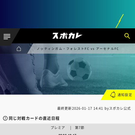
ノッティンガム・フォレストFC vs アーセナルFC
通知設定
最終更新
2026-01-17 14:41
byスポカレ公式
同じ対戦カードの直近日程
プレミア | 第7節