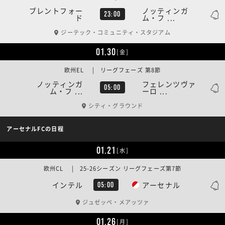
ブレントフォー
ノッティンガ
23:00
ド
ム・フ ...
ジーテック・コミュニティ・スタジアム
01.30
[金]
欧州EL | リーグフェーズ 第8節
ノッティンガ
フェレンツヴァ
05:00
ム・フ ...
ーロ ...
シティ・グラウンド
アーセナルFCの日程
01.21
[水]
欧州CL | 25-26シーズン リーグフェーズ第7節
インテル
アーセナル
05:00
ジュゼッペ・メアッツァ
01.26
[月]