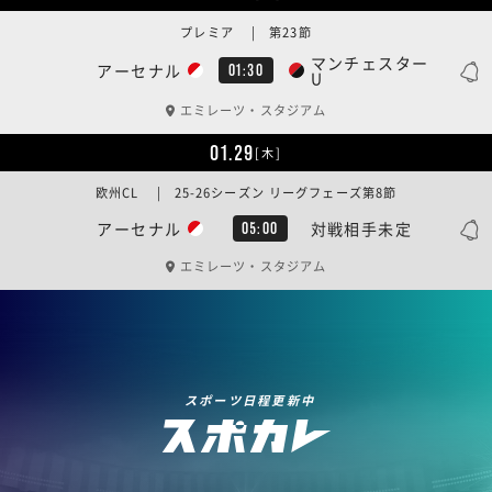
プレミア | 第23節
マンチェスター
アーセナル
01:30
U
エミレーツ・スタジアム
01.29
[木]
欧州CL | 25-26シーズン リーグフェーズ第8節
アーセナル
対戦相手未定
05:00
エミレーツ・スタジアム
スポーツ日程更新中