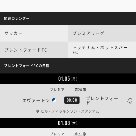
関連カレンダー
サッカー
プレミアリーグ
トッテナム・ホットスパー
ブレントフォードFC
FC
ブレントフォードFCの日程
01.05
[月]
プレミア | 第20節
ブレントフォー
エヴァートン
00:00
ド
ヒル・ディッキンソン・スタジアム
01.08
[木]
プレミア | 第21節