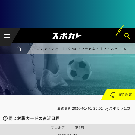
ブレントフォードFC vs トッテナム・ホットスパーFC
通知設定
最終更新
2026-01-01 20:52
byスポカレ公式
同じ対戦カードの直近日程
プレミア | 第1節