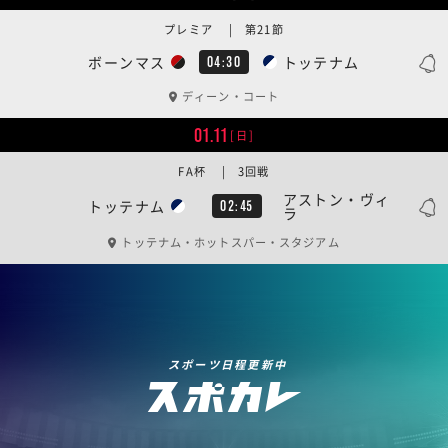
プレミア | 第21節
ボーンマス
トッテナム
04:30
ディーン・コート
01.11
[日]
FA杯 | 3回戦
アストン・ヴィ
トッテナム
02:45
ラ
トッテナム・ホットスパー・スタジアム
スポーツ日程更新中