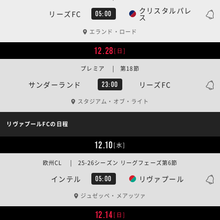
クリスタルパレ
リーズFC
05:00
ス
エランド・ロード
12.28
[日]
プレミア | 第18節
サンダーランド
リーズFC
23:00
スタジアム・オブ・ライト
リヴァプールFCの日程
12.10
[水]
欧州CL | 25-26シーズン リーグフェーズ第6節
インテル
リヴァプール
05:00
ジュゼッペ・メアッツァ
12.14
[日]