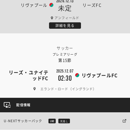
2026.12.13
リヴァプール
リーズFC
未定
アンフィールド
詳細を見る
サッカー
プレミアリーグ
第15節
2025.12.07
リーズ・ユナイテ
リヴァプールFC
02:30
ッドFC
エランド・ロード（イングランド）
配信情報
U-NEXTサッカーパック
LIVE
見逃し