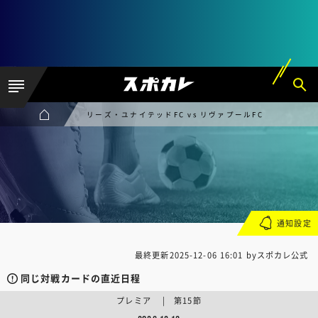
リーズ・ユナイテッドFC vs リヴァプールFC
通知設定
最終更新
2025-12-06 16:01
byスポカレ公式
同じ対戦カードの直近日程
プレミア | 第15節