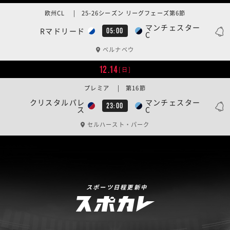
欧州CL | 25-26シーズン リーグフェーズ第6節
マンチェスター
Rマドリード
05:00
C
ベルナベウ
12.14
[日]
プレミア | 第16節
クリスタルパレ
マンチェスター
23:00
ス
C
セルハースト・パーク
スポーツ日程更新中