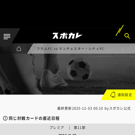
フラムFC vs マンチェスター・シティFC
通知設定
最終更新
2025-12-03 00:10
byスポカレ公式
同じ対戦カードの直近日程
プレミア | 第11節