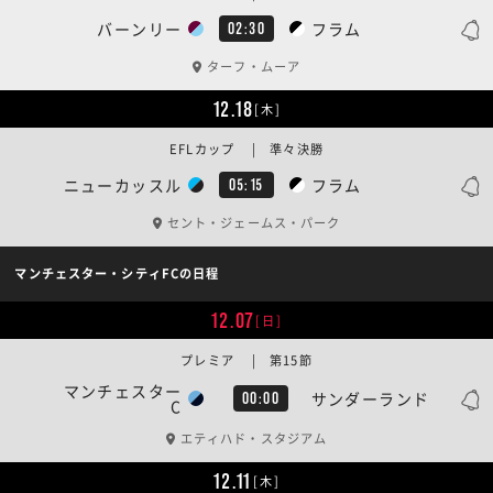
バーンリー
フラム
02:30
ターフ・ムーア
12.18
[木]
EFLカップ | 準々決勝
ニューカッスル
フラム
05:15
セント・ジェームス・パーク
マンチェスター・シティFCの日程
12.07
[日]
プレミア | 第15節
マンチェスター
サンダーランド
00:00
C
エティハド・スタジアム
12.11
[木]