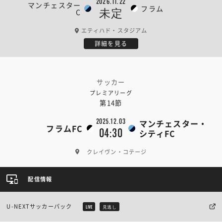
2026.11.22
マンチェスター
フラム
未定
C
エティハド・スタジアム
詳細を見る
サッカー
プレミアリーグ
第14節
2025.12.03
マンチェスター・
フラムFC
04:30
シティFC
クレイヴン・コテージ
配信情報
U-NEXTサッカーパック
LIVE
見逃し