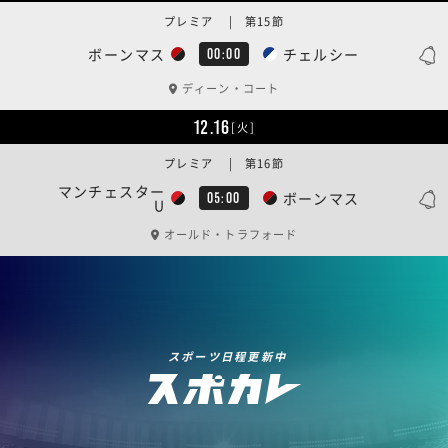
プレミア | 第15節
ボーンマス
チェルシー
00:00
ディーン・コート
12.16
[火]
プレミア | 第16節
マンチェスター
ボーンマス
05:00
U
オールド・トラフォード
スポーツ日程更新中