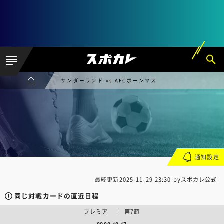
サンダーランド vs AFCボーンマス
通知設定
最終更新
2025-11-29 23:30
byスポカレ公式
同じ対戦カードの直近日程
プレミア | 第7節