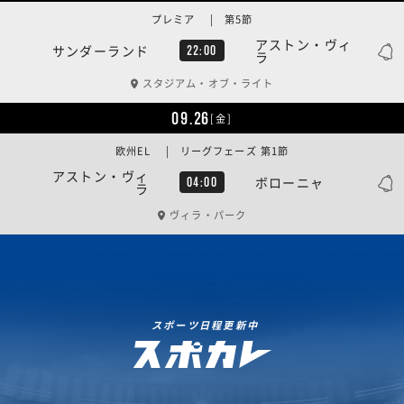
プレミア | 第5節
アストン・ヴィ
サンダーランド
22:00
ラ
スタジアム・オブ・ライト
09.26
[金]
欧州EL | リーグフェーズ 第1節
アストン・ヴィ
ボローニャ
04:00
ラ
ヴィラ・パーク
スポーツ日程更新中