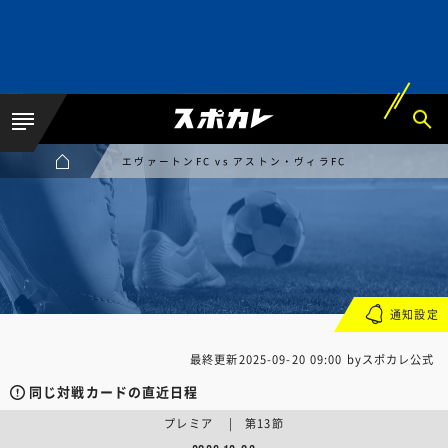
エヴァートンFC vs アストン・ヴィラFC
通知設定
最終更新
2025-09-20 09:00
byスポカレ公式
同じ対戦カードの直近日程
プレミア | 第13節