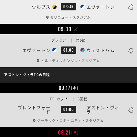
ウルブス
エヴァートン
03:45
モリニュー・スタジアム
09.30
[火]
プレミア | 第6節
エヴァートン
ウェストハム
04:00
ヒル・ディッキンソン・スタジアム
アストン・ヴィラFCの日程
09.17
[水]
EFLカップ | 3回戦
ブレントフォー
アストン・ヴィ
04:00
ド
ラ
ジーテック・コミュニティ・スタジアム
09.21
[日]