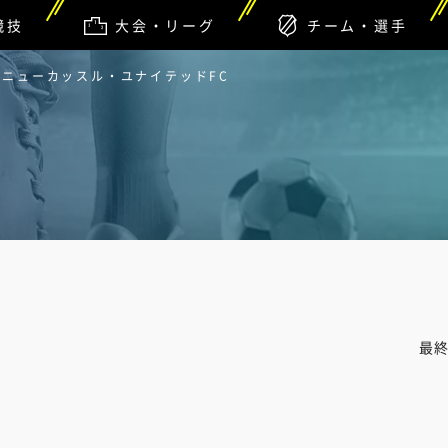
競技
大会・リーグ
チーム・選手
s ニューカッスル・ユナイテッドFC
最