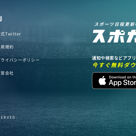
U
スポーツ日程更新
式Twitter
利用規約
通知や検索などアプ
プライバシーポリシー
今すぐ無料ダ
運営会社
SERVED.