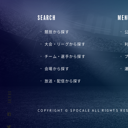
SEARCH
MEN
競技から探す
公
大会・リーグから探す
チーム・選手から探す
会場から探す
放送・配信から探す
SHARE
COPYRIGHT © SPOCALE ALL RIGHTS RE