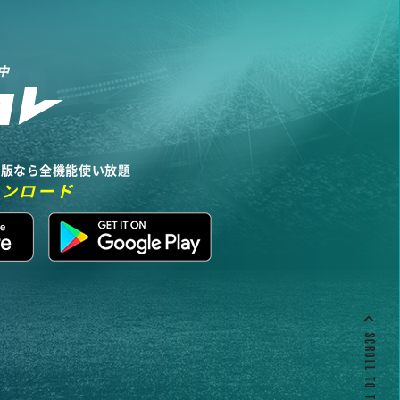
中
リ版なら全機能使い放題
ウンロード
SCROLL TO TOP