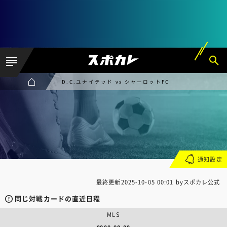
D.C.ユナイテッド vs シャーロットFC
通知設定
最終更新
2025-10-05 00:01
byスポカレ公式
同じ対戦カードの直近日程
MLS