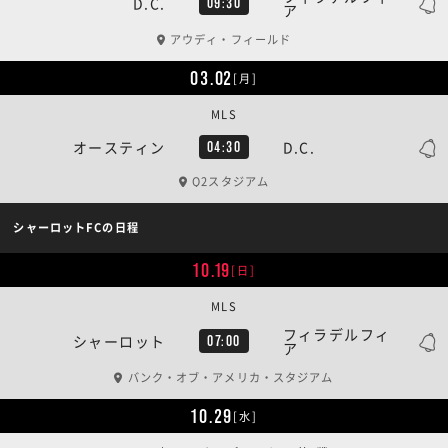
D.C.
09:30
ア
アウディ・フィールド
03.02
[月]
MLS
オースティン
D.C.
04:30
Q2スタジアム
シャーロットFCの日程
10.19
[日]
MLS
フィラデルフィ
シャーロット
07:00
ア
バンク・オブ・アメリカ・スタジアム
10.29
[水]