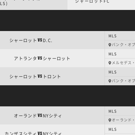
シャーロットFC
LS)
MLS
シャーロット
D.C.
VS
バンク・オ
MLS
アトランタ
シャーロット
VS
メルセデス
MLS
シャーロット
トロント
VS
バンク・オ
MLS
オーランド
NYシティ
VS
オーランド
MLS
カンザスシティ
NYシティ
VS