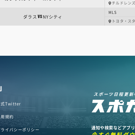
チルドレン
MLS
ダラス
NYシティ
VS
トヨタ・ス
U
スポーツ日程更新
式Twitter
利用規約
通知や検索などアプ
プライバシーポリシー
今すぐ無料ダ