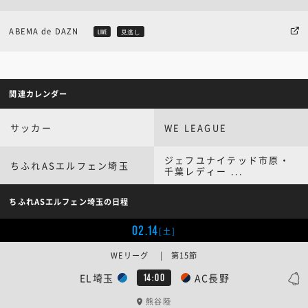
ABEMA de DAZN
LIVE
見逃し
関連カレンダー
サッカー
WE LEAGUE
ジェフユナイテッド市原・
ちふれASエルフェン埼玉
千葉レディー ...
ちふれASエルフェン埼玉の日程
02.14
[土]
WEリーグ | 第15節
EL埼玉
AC長野
14:00
熊谷陸