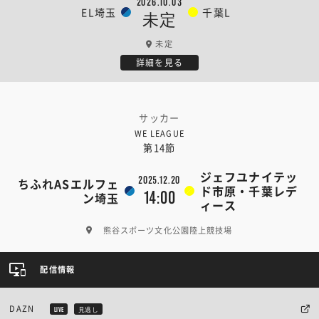
2026.10.03
EL埼玉
千葉L
未定
未定
詳細を見る
サッカー
WE LEAGUE
第14節
ジェフユナイテッ
2025.12.20
ちふれASエルフェ
ド市原・千葉レデ
14:00
ン埼玉
ィース
熊谷スポーツ文化公園陸上競技場
配信情報
DAZN
LIVE
見逃し