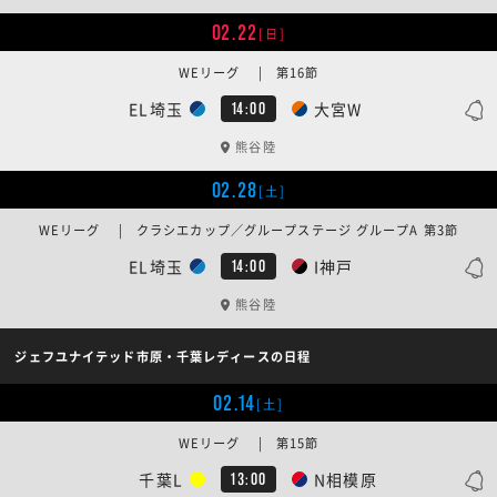
02.22
[日]
WEリーグ | 第16節
EL埼玉
大宮W
14:00
熊谷陸
02.28
[土]
WEリーグ | クラシエカップ／グループステージ グループA 第3節
EL埼玉
I神戸
14:00
熊谷陸
ジェフユナイテッド市原・千葉レディースの日程
02.14
[土]
WEリーグ | 第15節
千葉L
N相模原
13:00