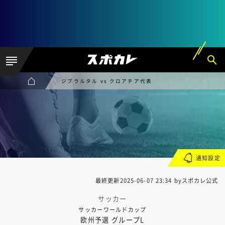
ジブラルタル vs クロアチア代表
通知設定
最終更新
2025-06-07 23:34
byスポカレ公式
サッカー
サッカーワールドカップ
欧州予選 グループL