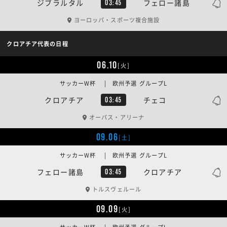
ジブラルタル
フェロー諸島
03:45
ヨーロッパ・スポーツ複合施設
クロアチア代表の日程
06.10
[火]
サッカーW杯 | 欧州予選 グループL
クロアチア
チェコ
03:45
オーパス・アリーナ
09.06
[土]
サッカーW杯 | 欧州予選 グループL
フェロー諸島
クロアチア
03:45
トルスヴェルール
09.09
[火]