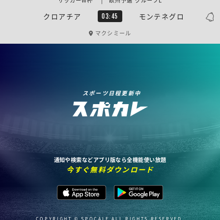
サッカーW杯 | 欧州予選 グループL
クロアチア
モンテネグロ
03:45
マクシミール
スポーツ日程更新中
通知や検索などアプリ版なら全機能使い放題
今すぐ無料ダウンロード
COPYRIGHT © SPOCALE ALL RIGHTS RESERVED.