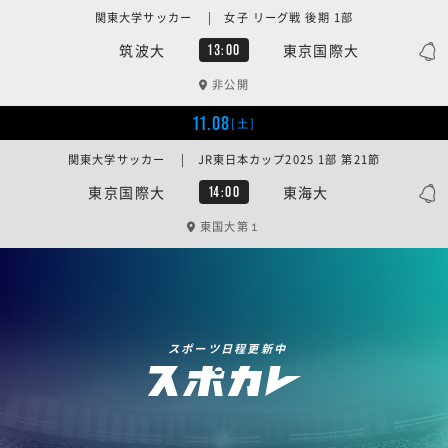
関東大学サッカー | 女子 リーグ戦 後期 1部
筑波大
東京国際大
13:00
非公開
11.08
[土]
関東大学サッカー | JR東日本カップ2025 1部 第21節
東京国際大
東海大
14:00
東国大第１
スポーツ日程更新中