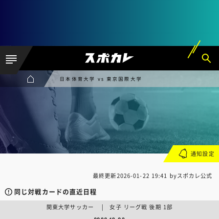
日本体育大学 vs 東京国際大学
通知設定
最終更新
2026-01-22 19:41
byスポカレ公式
同じ対戦カードの直近日程
関東大学サッカー | 女子 リーグ戦 後期 1部