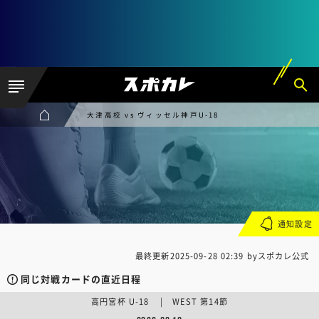
大津高校 vs ヴィッセル神戸U-18
通知設定
最終更新
2025-09-28 02:39
byスポカレ公式
同じ対戦カードの直近日程
高円宮杯 U-18 | WEST 第14節