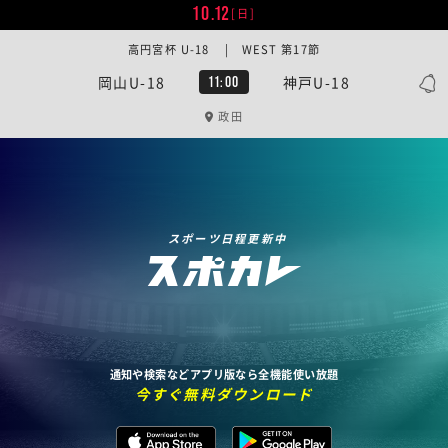
10.12
[日]
高円宮杯 U-18 | WEST 第17節
岡山U-18
神戸U-18
11:00
政田
スポーツ日程更新中
通知や検索などアプリ版なら全機能使い放題
今すぐ無料ダウンロード