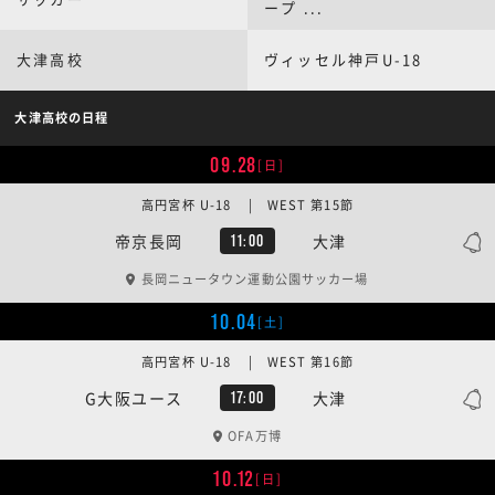
ープ ...
大津高校
ヴィッセル神戸U-18
大津高校の日程
09.28
[日]
高円宮杯 U-18 | WEST 第15節
帝京長岡
大津
11:00
長岡ニュータウン運動公園サッカー場
10.04
[土]
高円宮杯 U-18 | WEST 第16節
G大阪ユース
大津
17:00
OFA万博
10.12
[日]