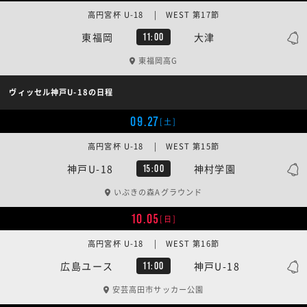
高円宮杯 U-18 | WEST 第17節
東福岡
大津
11:00
東福岡高G
ヴィッセル神戸U-18の日程
09.27
[土]
高円宮杯 U-18 | WEST 第15節
神戸U-18
神村学園
15:00
いぶきの森Aグラウンド
10.05
[日]
高円宮杯 U-18 | WEST 第16節
広島ユース
神戸U-18
11:00
安芸高田市サッカー公園