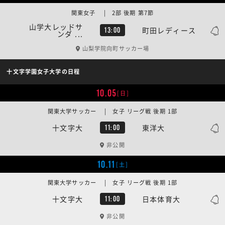
関東女子 | 2部 後期 第7節
山学大レッドサ
町田レディース
13:00
ンダ ...
山梨学院向町サッカー場
十文字学園女子大学の日程
10.05
[日]
関東大学サッカー | 女子 リーグ戦 後期 1部
十文字大
東洋大
11:00
非公開
10.11
[土]
関東大学サッカー | 女子 リーグ戦 後期 1部
十文字大
日本体育大
11:00
非公開