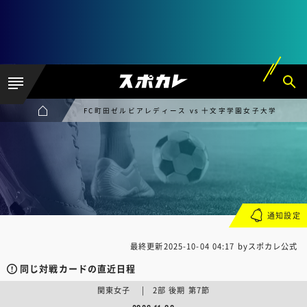
FC町田ゼルビアレディース vs 十文字学園女子大学
通知設定
最終更新
2025-10-04 04:17
byスポカレ公式
同じ対戦カードの直近日程
関東女子 | 2部 後期 第7節