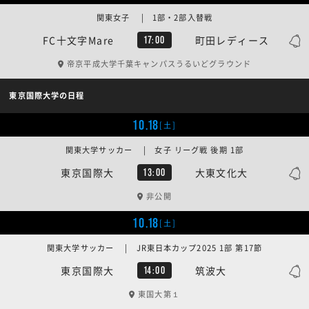
関東女子 | 1部・2部入替戦
FC十文字Mare
町田レディース
17:00
帝京平成大学千葉キャンパスうるいどグラウンド
東京国際大学の日程
10.18
[土]
関東大学サッカー | 女子 リーグ戦 後期 1部
東京国際大
大東文化大
13:00
非公開
10.18
[土]
関東大学サッカー | JR東日本カップ2025 1部 第17節
東京国際大
筑波大
14:00
東国大第１