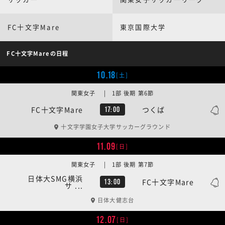
FC十文字Mare
東京国際大学
FC十文字Mareの日程
10.18
[土]
関東女子 | 1部 後期 第6節
FC十文字Mare
つくば
17:00
十文字学園女子大学サッカーグラウンド
11.09
[日]
関東女子 | 1部 後期 第7節
日体大SMG横浜
FC十文字Mare
13:00
サ ...
日体大健志台
12.07
[日]