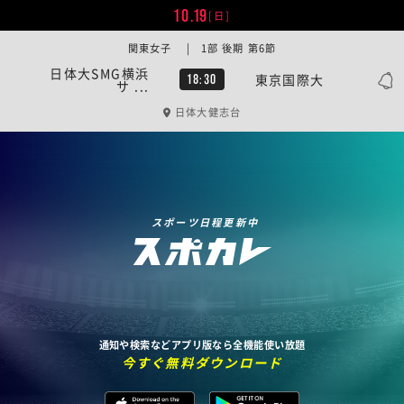
10.19
[日]
関東女子 | 1部 後期 第6節
日体大SMG横浜
東京国際大
18:30
サ ...
日体大健志台
スポーツ日程更新中
通知や検索などアプリ版なら全機能使い放題
今すぐ無料ダウンロード