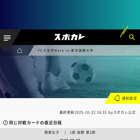
FC十文字Mare vs 東京国際大学
通知設定
最終更新
2025-10-22 16:31
byスポカレ公式
同じ対戦カードの直近日程
関東女子 | 1部 後期 第2節