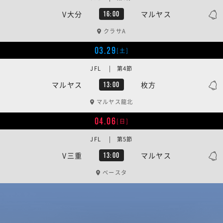
V大分
マルヤス
16:00
クラサA
03.29
[土]
JFL | 第4節
マルヤス
枚方
13:00
マルヤス龍北
04.06
[日]
JFL | 第5節
V三重
マルヤス
13:00
ベースタ