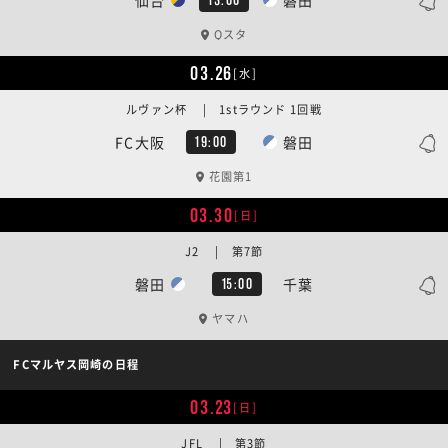
Qスタ
03.26
[水]
ルヴァン杯 | 1stラウンド 1回戦
FC大阪
磐田
19:00
花園第1
03.30
[日]
J2 | 第7節
磐田
千葉
15:00
ヤマハ
FCマルヤス岡崎の日程
03.23
[日]
JFL | 第3節