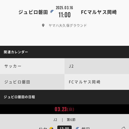
2025.03.16
ジュビロ磐田
FCマルヤス岡崎
11:00
ヤマハ大久保グラウンド
関連カレンダー
サッカー
J2
ジュビロ磐田
FCマルヤス岡崎
ジュビロ磐田の日程
03.23
[日]
J2 | 第6節
仙台
磐田
13:00