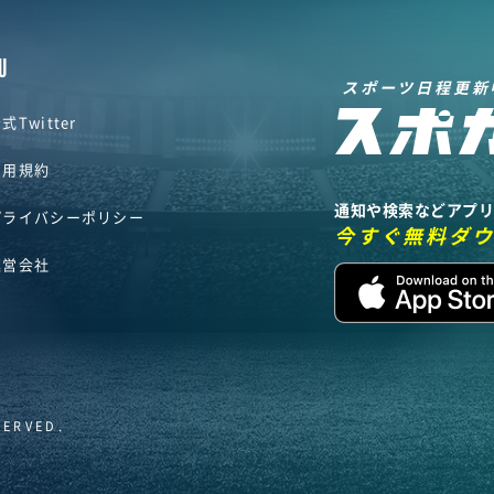
U
スポーツ日程更新
式Twitter
利用規約
通知や検索などアプ
プライバシーポリシー
今すぐ無料ダ
運営会社
SERVED.