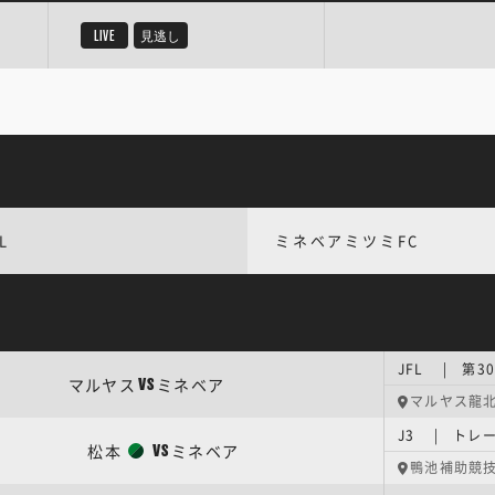
LIVE
見逃し
L
ミネベアミツミFC
JFL | 第3
マルヤス
ミネベア
VS
マルヤス龍
J3 | トレ
松本
ミネベア
VS
鴨池補助競