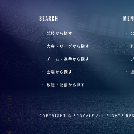
SEARCH
MEN
競技から探す
公
大会・リーグから探す
チーム・選手から探す
会場から探す
放送・配信から探す
SHARE
COPYRIGHT © SPOCALE ALL RIGHTS RE