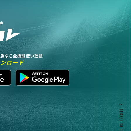
中
リ版なら全機能使い放題
ウンロード
SCROLL TO TOP