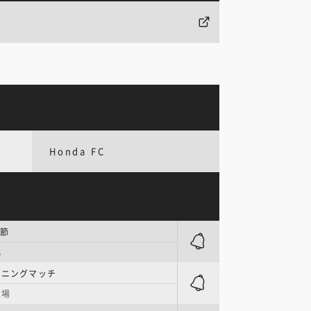
Honda FC
0節
北
ーニングマッチ
技場