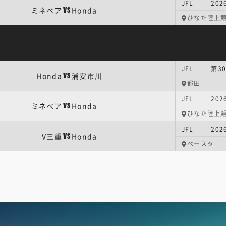
JFL | 202
ミネベア
Honda
VS
ひなた陸上
JFL | 第3
Honda
浦安市川
VS
都田
JFL | 202
ミネベア
Honda
VS
ひなた陸上
JFL | 202
V三重
Honda
VS
ベースタ