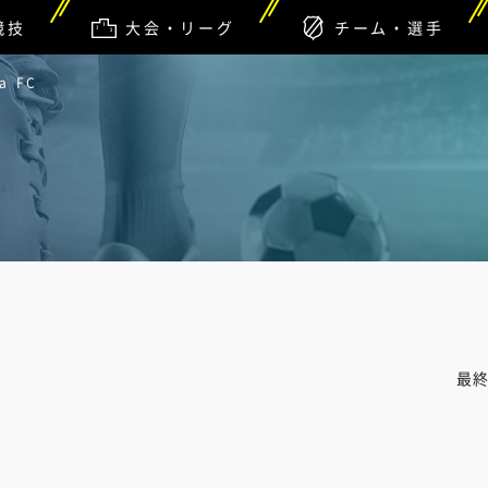
競技
大会・リーグ
チーム・選手
a FC
最