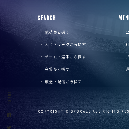
SEARCH
MEN
競技から探す
公
大会・リーグから探す
チーム・選手から探す
会場から探す
放送・配信から探す
SHARE
COPYRIGHT © SPOCALE ALL RIGHTS RE