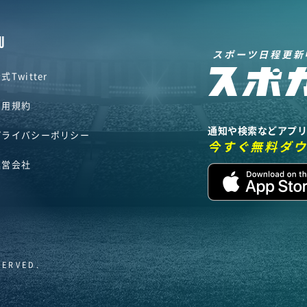
U
スポーツ日程更新
式Twitter
利用規約
通知や検索などアプ
プライバシーポリシー
今すぐ無料ダ
運営会社
SERVED.