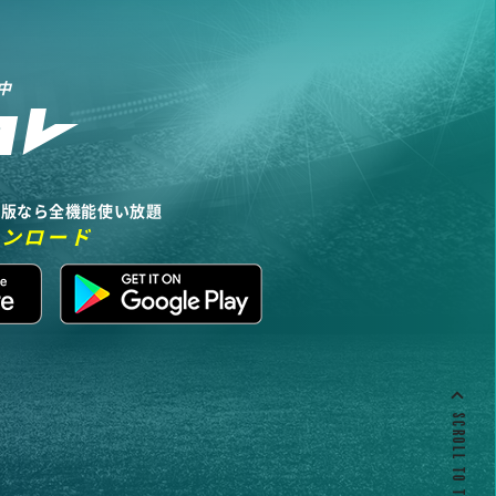
中
リ版なら全機能使い放題
ウンロード
SCROLL TO TOP