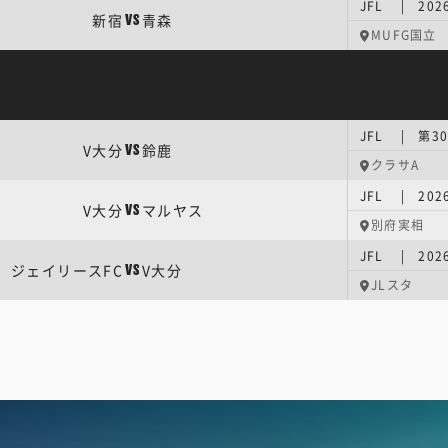
JFL | 202
新宿
青森
VS
MUFG国立
JFL | 第3
V大分
鈴鹿
VS
クラサA
JFL | 202
V大分
マルヤス
VS
別府実相
JFL | 202
ジェイリースFC
V大分
VS
JLスタ