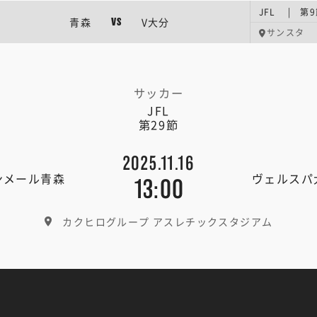
JFL | 第
青森
V大分
VS
サンスタ
サッカー
JFL
第29節
2025.11.16
ンメール青森
ヴェルスパ
13:00
カクヒログループ アスレチックスタジアム