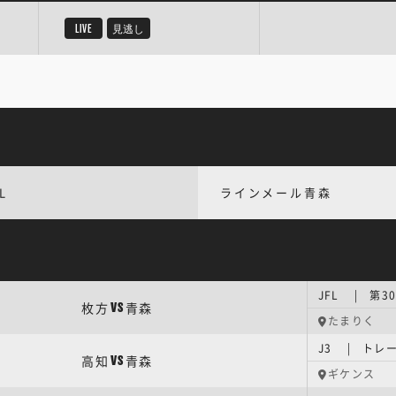
LIVE
見逃し
L
ラインメール青森
JFL | 第3
枚方
青森
VS
たまりく
J3 | トレ
高知
青森
VS
ギケンス