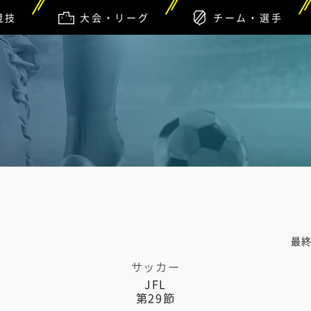
競技
大会・リーグ
チーム・選手
最
サッカー
JFL
第29節