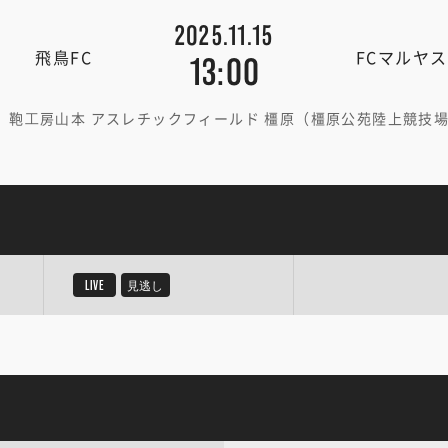
2025.11.15
飛鳥FC
FCマルヤ
13:00
鞄⼯房⼭本 アスレチックフィールド 橿原（橿原公苑陸上競技
LIVE
見逃し