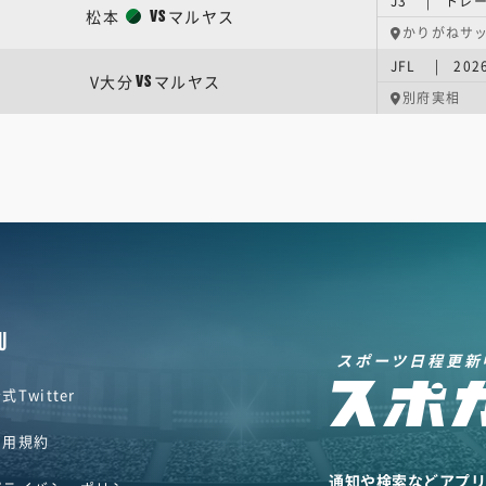
J3 | トレ
松本
マルヤス
VS
かりがねサ
JFL | 202
V大分
マルヤス
VS
別府実相
U
スポーツ日程更新
式Twitter
利用規約
通知や検索などアプ