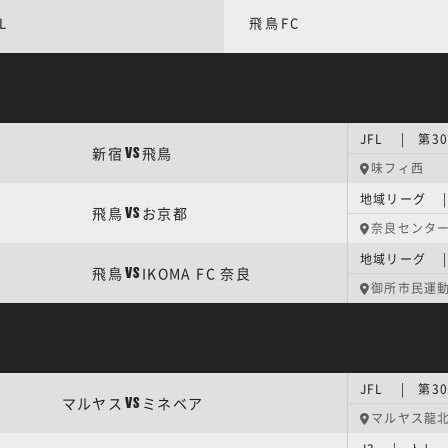
L
飛鳥FC
JFL | 第3
新宿
飛鳥
VS
味フィ西
地域リーグ | 
飛鳥
お京都
VS
奈良センタ
地域リーグ | 
飛鳥
IKOMA FC 奈良
VS
御所市民運
JFL | 第3
マルヤス
ミネベア
VS
マルヤス龍