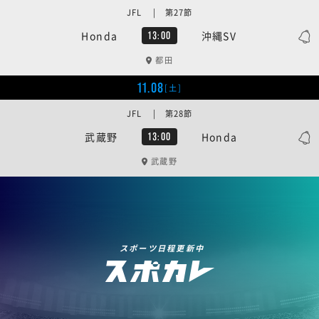
JFL | 第27節
Honda
沖縄SV
13:00
都田
11.08
[土]
JFL | 第28節
武蔵野
Honda
13:00
武蔵野
スポーツ日程更新中