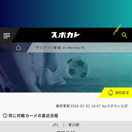
クリアソン新宿 vs Honda FC
通知設定
最終更新
2026-02-02 16:47
byスポカレ公式
同じ対戦カードの直近日程
JFL | 第14節