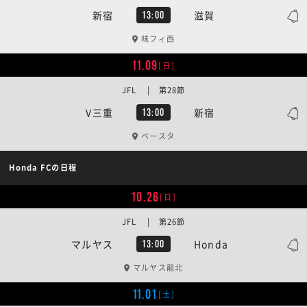
新宿
滋賀
13:00
味フィ西
11.09
[日]
JFL | 第28節
V三重
新宿
13:00
ベースタ
Honda FCの日程
10.26
[日]
JFL | 第26節
マルヤス
Honda
13:00
マルヤス龍北
11.01
[土]