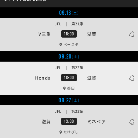
09.13
[土]
JFL | 第21節
V三重
滋賀
18:00
ベースタ
09.20
[土]
JFL | 第22節
Honda
滋賀
18:00
都田
09.27
[土]
JFL | 第23節
滋賀
ミネベア
13:00
たけびし