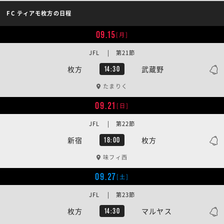
FC ティアモ枚方の日程
09.15
[月]
JFL | 第21節
枚方
武蔵野
14:30
たまりく
09.21
[日]
JFL | 第22節
新宿
枚方
18:00
味フィ西
09.27
[土]
JFL | 第23節
枚方
マルヤス
14:30