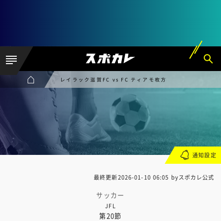
レイラック滋賀FC vs FC ティアモ枚方
通知設定
最終更新
2026-01-10 06:05
byスポカレ公式
サッカー
JFL
第20節