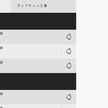
ヴィアティン三重
6節
7節
8節
6節