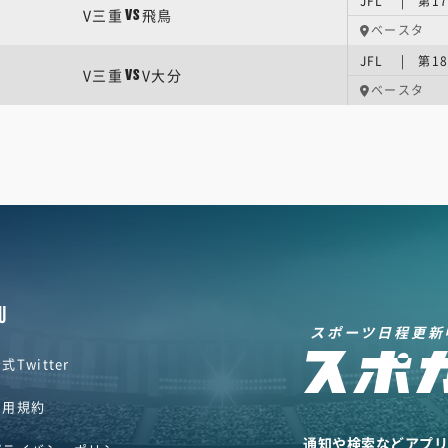
JFL | 第1
V三重
飛鳥
VS
ベースタ
JFL | 第1
V三重
V大分
VS
ベースタ
U
スポーツ日程更新
式Twitter
利用規約
通知や検索などアプ