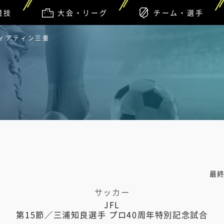
競技
大会・リーグ
チーム・選手
ヴィアティン三重
最
サッカー
JFL
第15節／三浦知良選手 プロ40周年特別記念試合