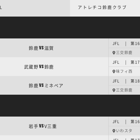
L
アトレチコ鈴鹿クラブ
JFL | 第1
鈴鹿
滋賀
VS
三交鈴鹿
JFL | 第1
武蔵野
鈴鹿
VS
味フィ西
JFL | 第1
鈴鹿
ミネベア
VS
三交鈴鹿
JFL | 第1
岩手
V三重
VS
いわスタ