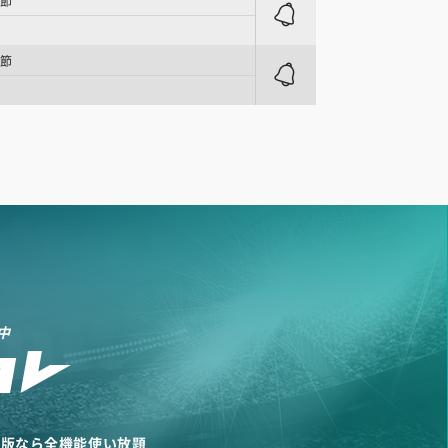
7節
8節
中
リ版なら全機能使い放題