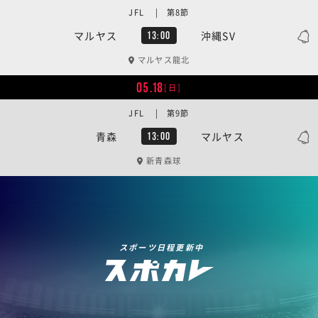
JFL | 第8節
マルヤス
沖縄SV
13:00
マルヤス龍北
05.18
[日]
JFL | 第9節
青森
マルヤス
13:00
新青森球
スポーツ日程更新中