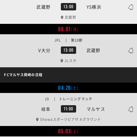
武蔵野
YS横浜
13:00
武蔵野
06.01
[日]
JFL | 第10節
V大分
武蔵野
13:00
JLスタ
FCマルヤス岡崎の日程
04.26
[土]
J3 | トレーニングマッチ
岐阜
マルヤス
11:00
Showaスポーツピアザ Aグラウンド
05.03
[土]