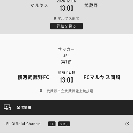
2026.12.06
マルヤス
武蔵野
13:00
マルヤス龍北
詳細を見る
サッカー
JFL
第7節
2025.04.19
横河武蔵野FC
FCマルヤス岡崎
13:00
武蔵野市立武蔵野陸上競技場
配信情報
JFL Official Channel
LIVE
見逃し