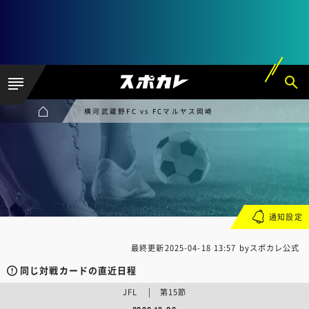
横河武蔵野FC vs FCマルヤス岡崎
通知設定
最終更新
2025-04-18 13:57
byスポカレ公式
同じ対戦カードの直近日程
JFL | 第15節