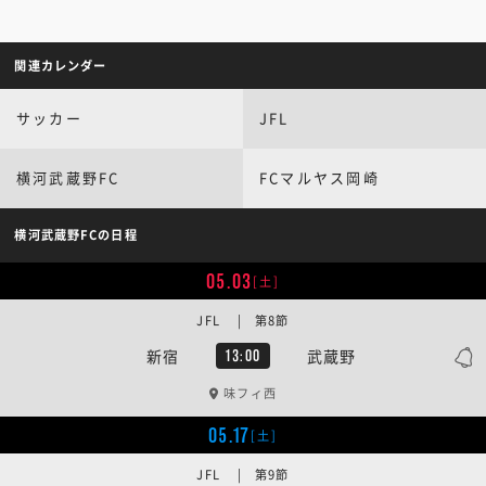
関連カレンダー
サッカー
JFL
横河武蔵野FC
FCマルヤス岡崎
横河武蔵野FCの日程
05.03
[土]
JFL | 第8節
新宿
武蔵野
13:00
味フィ西
05.17
[土]
JFL | 第9節