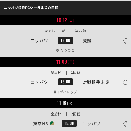
ニッパツ横浜FCシーガルズの日程
10.12
[日]
なでしこ 1部 | 第22節
ニッパツ
愛媛L
13:00
たつのこ
11.09
[日]
皇后杯 | 1回戦
ニッパツ
対戦相手未定
13:00
Jヴィレッジ
11.19
[水]
皇后杯 | 2回戦
東京NB
ニッパツ
18:00