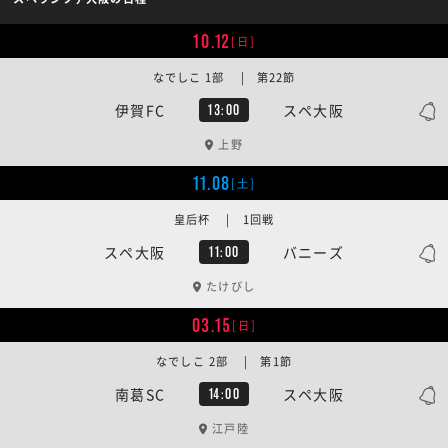
10.12
[日]
なでしこ 1部 | 第22節
伊賀FC
スペ大阪
13:00
上野
11.08
[土]
皇后杯 | 1回戦
スペ大阪
バニーズ
11:00
たけびし
03.15
[日]
なでしこ 2部 | 第1節
南葛SC
スペ大阪
14:00
江戸陸