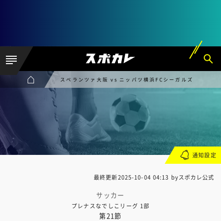
スペランツァ大阪 vs ニッパツ横浜FCシーガルズ
通知設定
最終更新
2025-10-04 04:13
byスポカレ公式
サッカー
プレナスなでしこリーグ 1部
第21節